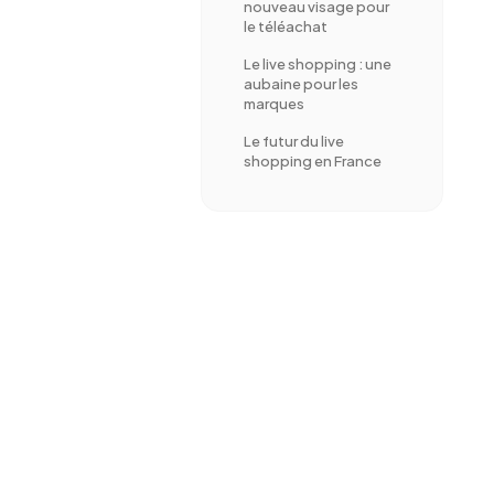
nouveau visage pour
le téléachat
Le live shopping : une
aubaine pour les
marques
Le futur du live
shopping en France