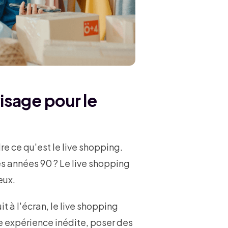
isage pour le
re ce qu'est le live shopping.
s années 90 ? Le live shopping
eux.
t à l'écran, le live shopping
ne expérience inédite, poser des