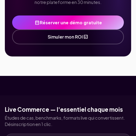
notre plateforme en 30 minutes.
calendar_month
Réserver une démo gratuite
calculate
Simuler mon ROI
Live Commerce — l'essentiel chaque mois
Études de cas, benchmarks, formats live qui convertissent.
Désinscription en 1 clic.