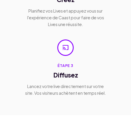
Planifiez vos Lives et appuyez vous sur
l'expérience de Caast pour faire de vos
Lives une réussite.
cast
ÉTAPE 3
Diffusez
Lancez votre live directement sur votre
site. Vos visiteurs achètent en temps réel.