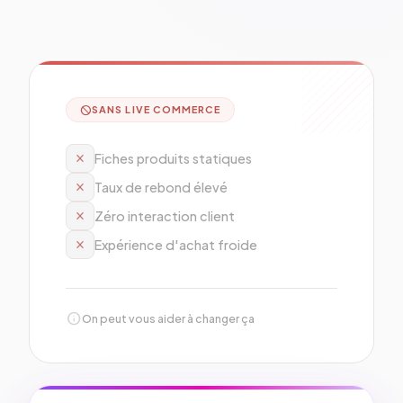
block
SANS LIVE COMMERCE
close
Fiches produits statiques
close
Taux de rebond élevé
close
Zéro interaction client
close
Expérience d'achat froide
info
On peut vous aider à changer ça