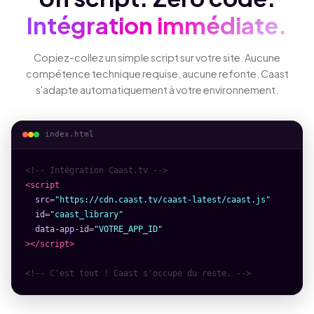
Intégration immédiate.
Copiez-collez un simple script sur votre site. Aucune
compétence technique requise, aucune refonte. Caast
s'adapte automatiquement à votre environnement.
index.html
<!-- Intégration Caast.tv -->
<script
src
=
"https://cdn.caast.tv/caast-latest/caast.js"
id
=
"caast_library"
data-app-id
=
"VOTRE_APP_ID"
></script>
<!-- C'est tout ! Caast s'occupe du reste. -->