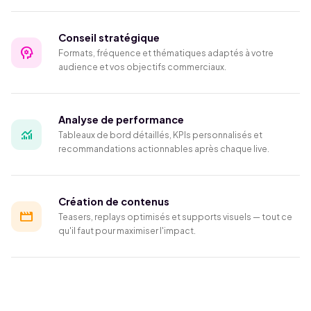
Conseil stratégique
psychology
Formats, fréquence et thématiques adaptés à votre
audience et vos objectifs commerciaux.
Analyse de performance
monitoring
Tableaux de bord détaillés, KPIs personnalisés et
recommandations actionnables après chaque live.
Création de contenus
movie_creation
Teasers, replays optimisés et supports visuels — tout ce
qu'il faut pour maximiser l'impact.