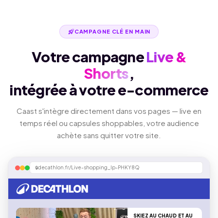
rocket_launch
CAMPAGNE CLÉ EN MAIN
Votre campagne
Live &
Shorts
,
intégrée à votre e-commerce
Caast s'intègre directement dans vos pages — live en
temps réel ou capsules shoppables, votre audience
achète sans quitter votre site.
decathlon.fr/Live-shopping_lp-PHKY8Q
SKIEZ AU CHAUD ET AU