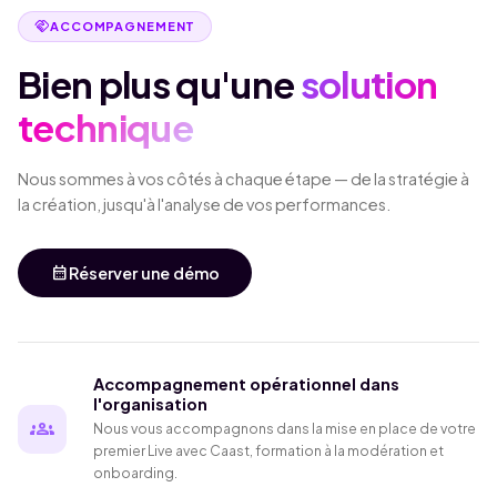
handshake
ACCOMPAGNEMENT
Bien plus qu'une
solution
technique
Nous sommes à vos côtés à chaque étape — de la stratégie à
la création, jusqu'à l'analyse de vos performances.
calendar_month
Réserver une démo
Accompagnement opérationnel dans
l'organisation
groups
Nous vous accompagnons dans la mise en place de votre
premier Live avec Caast, formation à la modération et
onboarding.