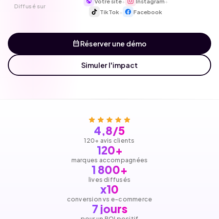
Votre site
Instagram
+
+
Diffusé sur
TikTok
Facebook
+
calendar_month
Réserver une démo
Simuler l'impact
star
star
star
star
star
4,8/5
120+ avis clients
120+
marques accompagnées
1 800+
lives diffusés
x10
conversion vs e-commerce
7 jours
pour un ROI positif