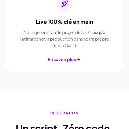
rocket_launch
Live 100% clé en main
Nous gérons tout le projet de A à Z, jusqu'à
l'animation et la production dans notre propre
studio Caast.
arrow_forward
En savoir plus
INTÉGRATION
Un script. Zéro code.