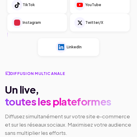
TikTok
YouTube
Instagram
Twitter/X
LinkedIn
cast
DIFFUSION MULTICANALE
Un live,
toutes les plateformes
Diffusez simultanément sur votre site e-commerce
et sur les réseaux sociaux. Maximisez votre audience
sans multiplier les efforts.