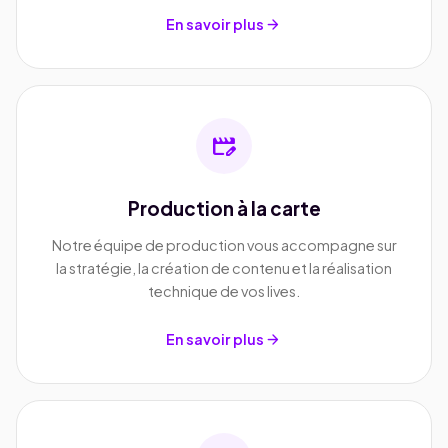
arrow_forward
En savoir plus
movie_edit
Production à la carte
Notre équipe de production vous accompagne sur
la stratégie, la création de contenu et la réalisation
technique de vos lives.
arrow_forward
En savoir plus