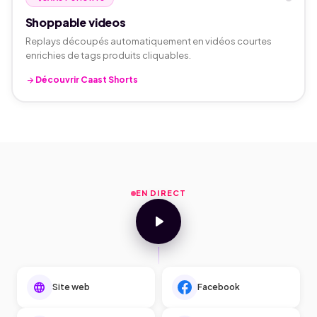
Shoppable videos
Replays découpés automatiquement en vidéos courtes
enrichies de tags produits cliquables.
arrow_forward
Découvrir Caast Shorts
EN DIRECT
play_arrow
language
Site web
Facebook