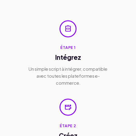
integration_instructions
ÉTAPE 1
Intégrez
Un simple script à intégrer, compatible
avec toutes les plateformes e-
commerce.
movie_edit
ÉTAPE 2
Créez