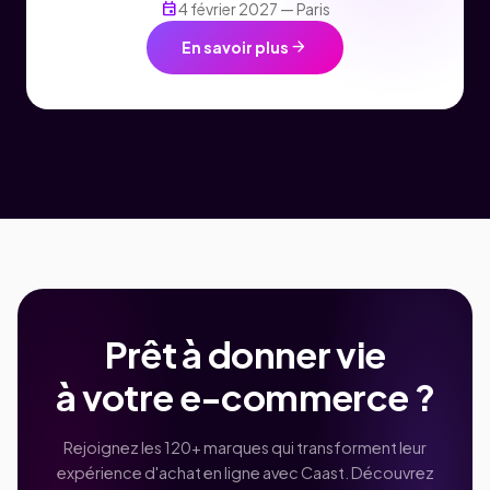
event
4 février 2027 — Paris
arrow_forward
En savoir plus
Prêt à donner vie
à votre e-commerce ?
Rejoignez les 120+ marques qui transforment leur
expérience d'achat en ligne avec Caast. Découvrez