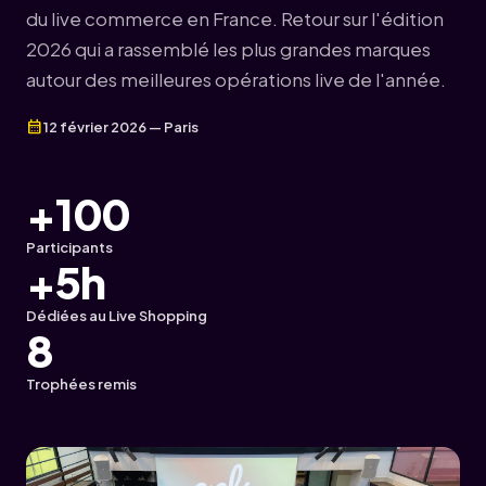
du live commerce en France. Retour sur l'édition
2026 qui a rassemblé les plus grandes marques
autour des meilleures opérations live de l'année.
calendar_month
12 février 2026 — Paris
+100
Participants
+5h
Dédiées au Live Shopping
8
Trophées remis