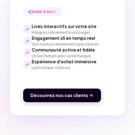
auto_awesome
AVEC CAAST
Lives interactifs sur votre site
check
Intégrés nativement à vos pages
Engagement x5 en temps réel
check
Vos visiteurs deviennent spectateurs
Communauté active et fidèle
check
Un lien humain avec votre marque
Expérience d'achat immersive
check
La boutique, chez soi
arrow_forward
Découvrez nos cas clients