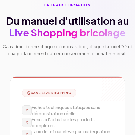
LA TRANSFORMATION
Du manuel d'utilisation au
Live Shopping bricolage
Caast transforme chaque démonstration, chaque tutoriel DIY et
chaque lancement outil en un événement d'achat immersif.
block
SANS LIVE SHOPPING
Fiches techniques statiques sans
close
démonstration réelle
Freins à l'achat sur les produits
close
complexes
Taux de retour élevé par inadéquation
close