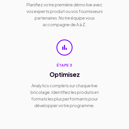
Planifiez votre première démo live avec
vos experts produit ou vos fournisseurs
partenaires. Notre équipe vous
accompagne de A à Z.
bar_chart
ÉTAPE 3
Optimisez
Analytics complets sur chaque live
bricolage. Identifiez les produits et
formats les plus performants pour
développer votre programme.