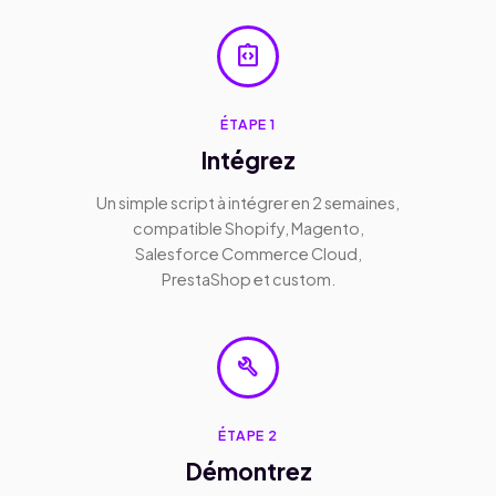
integration_instructions
ÉTAPE 1
Intégrez
Un simple script à intégrer en 2 semaines,
compatible Shopify, Magento,
Salesforce Commerce Cloud,
PrestaShop et custom.
build
ÉTAPE 2
Démontrez