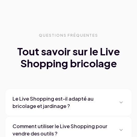
QUESTIONS FRÉQUENTES
Tout savoir sur le Live
Shopping bricolage
Le Live Shopping est-il adapté au
expand_more
bricolage et jardinage ?
Oui, le bricolage est l'un des secteurs les plus
Comment utiliser le Live Shopping pour
performants en live commerce. Les démonstrations
expand_more
vendre des outils ?
d'outils et tutoriels DIY en direct lèvent les freins à