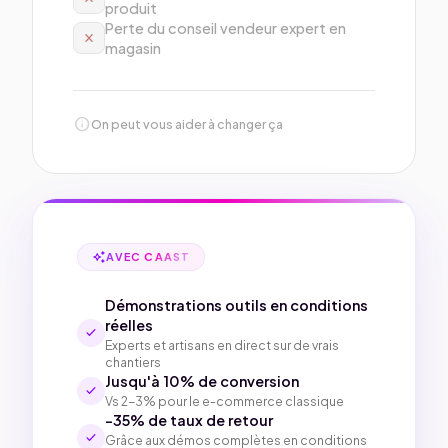
produit
Perte du conseil vendeur expert en
close
magasin
info
On peut vous aider à changer ça
auto_awesome
AVEC CAAST
Démonstrations outils en conditions
réelles
check
Experts et artisans en direct sur de vrais
chantiers
Jusqu'à 10% de conversion
check
Vs 2-3% pour le e-commerce classique
-35% de taux de retour
check
Grâce aux démos complètes en conditions