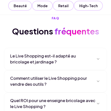
Beauté
Mode
Retail
High-Tech
FAQ
Questions
fréquentes
Le Live Shopping est-il adapté au
expand_more
bricolage et jardinage ?
Oui, le bricolage est l'un des secteurs les plus
Comment utiliser le Live Shopping pour
performants en live commerce. Les démonstrations
expand_more
vendre des outils ?
d'outils et tutoriels DIY en direct lèvent les freins à
l'achat et inspirent les projets. Nos clients bricolage
Le live est idéal pour montrer les outils en action sur
constatent des taux de conversion 4 à 6 fois
Quel ROI pour une enseigne bricolage avec
des projets réels. Démonstrations de perceuses,
supérieurs au e-commerce classique.
expand_more
le Live Shopping ?
tondeuses, appareils de jardinage : les spectateurs