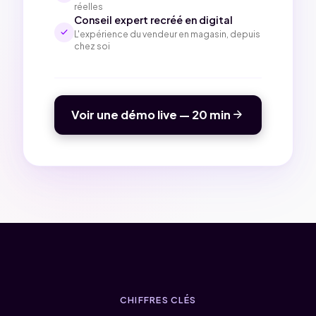
réelles
Conseil expert recréé en digital
check
L'expérience du vendeur en magasin, depuis
chez soi
arrow_forward
Voir une démo live — 20 min
CHIFFRES CLÉS