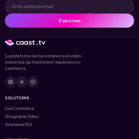
S'abonner
La plateforme de live commerce et vidéo
interactive qui transforme l'expérience e-
commerce.
business_center
tag
play_circle
SOLUTIONS
Live Commerce
Shoppable Video
Simulateur ROI