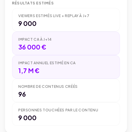
Médiatisation Réseaux Sociaux
RÉSULTATS ESTIMÉS
Base contacts
5 000
Facebook
VIEWERS ESTIMÉS LIVE + REPLAY À J+7
Instagram
9 000
TikTok
IMPACT CA À J+14
36 000 €
IMPACT ANNUEL ESTIMÉ EN CA
1,7 M €
NOMBRE DE CONTENUS CRÉÉS
96
PERSONNES TOUCHÉES PAR LE CONTENU
9 000