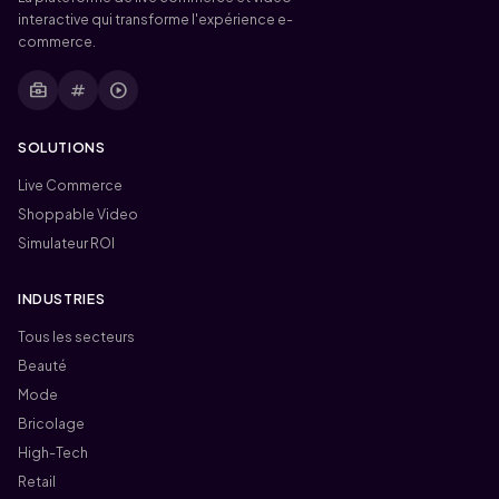
interactive qui transforme l'expérience e-
commerce.
business_center
tag
play_circle
SOLUTIONS
Live Commerce
Shoppable Video
Simulateur ROI
INDUSTRIES
Tous les secteurs
Beauté
Mode
Bricolage
High-Tech
Retail