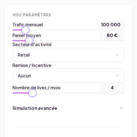
VOS PARAMÈTRES
Trafic mensuel
100 000
Panier moyen
80 €
Secteur d'activité
Remise / Incentive
Nombre de lives / mois
4
expand_more
Simulation avancée
Envoi Newsletter dédié
Envoi base SMS
Base abonnés
10 000