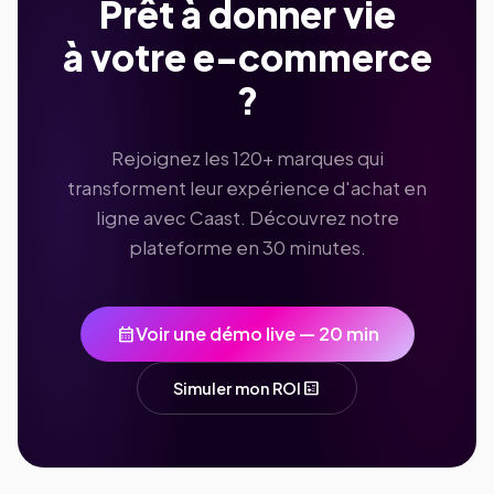
Prêt à donner vie
à votre e-commerce
?
Rejoignez les 120+ marques qui
transforment leur expérience d'achat en
ligne avec Caast. Découvrez notre
plateforme en 30 minutes.
calendar_month
Voir une démo live — 20 min
calculate
Simuler mon ROI