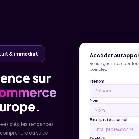
tuit & immédiat
Accéder au rappor
Renseignez vos coordon
complet.
rence sur
Prénom
 Commerce
Nom
Europe.
Email professionnel
ées clés, les tendances
 comprendre où va ce
Société