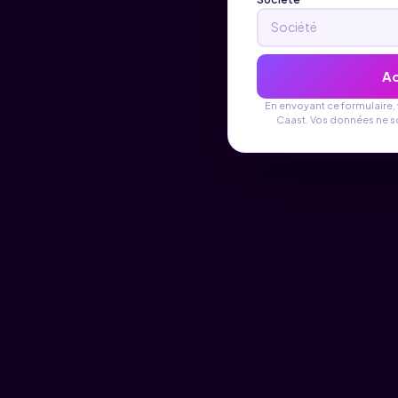
Ac
En envoyant ce formulaire
Caast. Vos données ne s