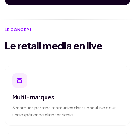
LE CONCEPT
Le retail media en live
storefront
Multi-marques
5 marques partenaires réunies dans un seul live pour
une expérience client enrichie