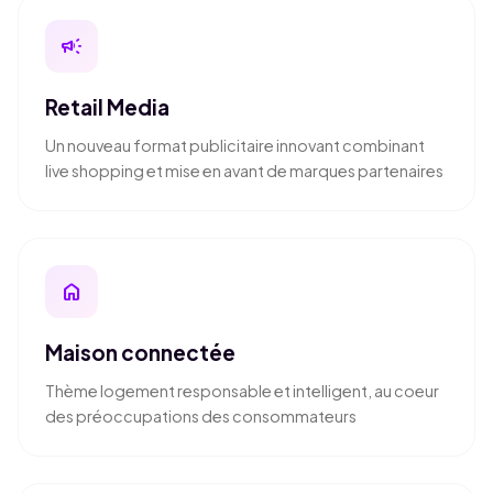
campaign
Retail Media
Un nouveau format publicitaire innovant combinant
live shopping et mise en avant de marques partenaires
home
Maison connectée
Thème logement responsable et intelligent, au coeur
des préoccupations des consommateurs