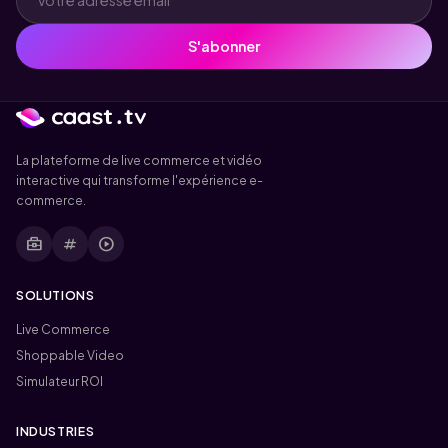
S'abonner
La plateforme de live commerce et vidéo
interactive qui transforme l'expérience e-
commerce.
business_center
tag
play_circle
SOLUTIONS
Live Commerce
Shoppable Video
Simulateur ROI
INDUSTRIES