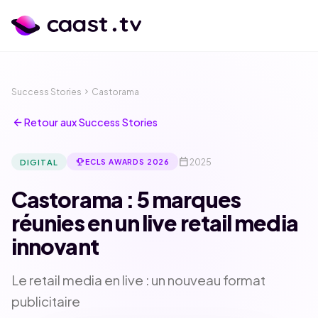
Success Stories
chevron_right
Castorama
arrow_back
Retour aux Success Stories
calendar_today
emoji_events
2025
DIGITAL
ECLS AWARDS 2026
Castorama : 5 marques
réunies en un live retail media
innovant
calendar_month
language
Le retail media en live : un nouveau format
publicitaire