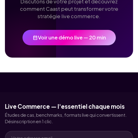
Discutons de votre projet et découvrez
comment Caast peut transformer votre
stratégie live commerce.
calendar_month
Voir une démo live — 20 min
Live Commerce — l'essentiel chaque mois
Études de cas, benchmarks, formats live qui convertissent.
Désinscription en 1 clic.