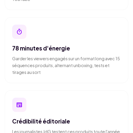
timer
78 minutes d'énergie
Garder les viewers engagés sur un format long avec 15
séquences produits, alternant unboxing, tests et
tirages au sort
newspaper
Crédibilité éditoriale
Les journalistes JdG testent ces produits toute l'année