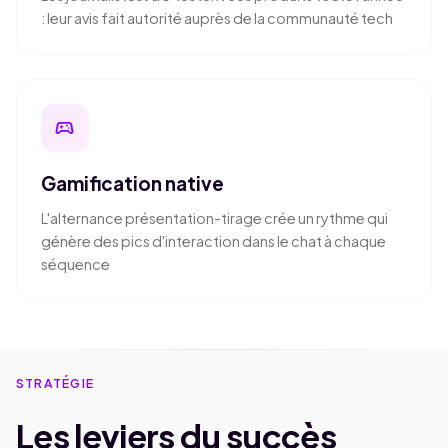
: leur avis fait autorité auprès de la communauté tech
sports_esports
Gamification native
L'alternance présentation-tirage crée un rythme qui
génère des pics d'interaction dans le chat à chaque
séquence
STRATÉGIE
Les leviers du succès