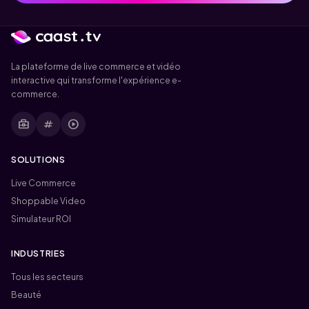
La plateforme de live commerce et vidéo
interactive qui transforme l'expérience e-
commerce.
business_center
tag
play_circle
SOLUTIONS
Live Commerce
Shoppable Video
Simulateur ROI
INDUSTRIES
Tous les secteurs
Beauté