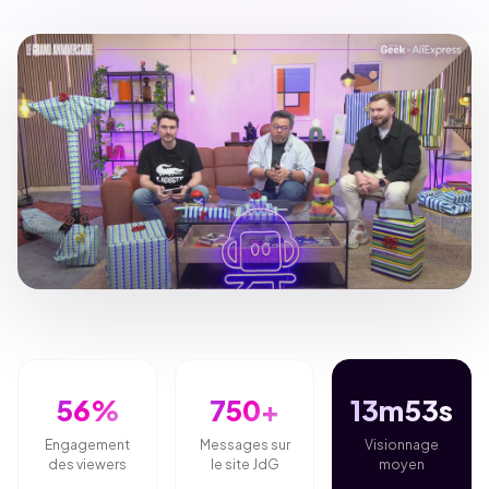
56%
750+
13m53s
Engagement
Messages sur
Visionnage
des viewers
le site JdG
moyen