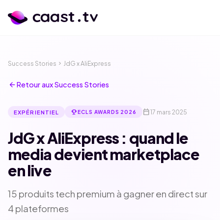
Success Stories
chevron_right
JdG x AliExpress
arrow_back
Retour aux Success Stories
calendar_today
emoji_events
17 mars 2025
EXPÉRIENTIEL
ECLS AWARDS 2026
JdG x AliExpress : quand le
media devient marketplace
en live
calendar_month
language
15 produits tech premium à gagner en direct sur
4 plateformes