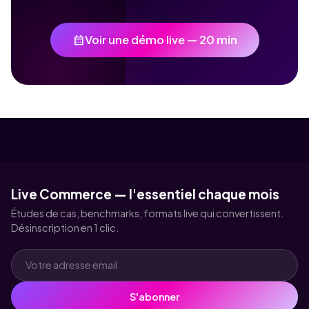
calendar_month
Voir une démo live — 20 min
Live Commerce — l'essentiel chaque mois
Études de cas, benchmarks, formats live qui convertissent.
Désinscription en 1 clic.
S'abonner