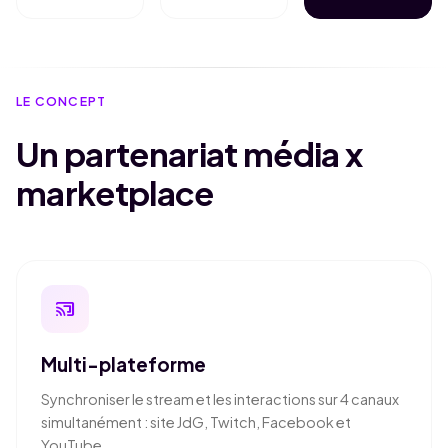
LE CONCEPT
Un partenariat média x
marketplace
cast_connected
Multi-plateforme
Synchroniser le stream et les interactions sur 4 canaux
simultanément : site JdG, Twitch, Facebook et
YouTube