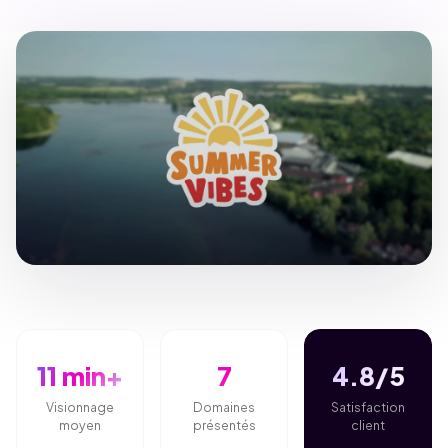
11 min+
7
4.8/5
Visionnage
Domaines
Satisfaction
moyen
présentés
client