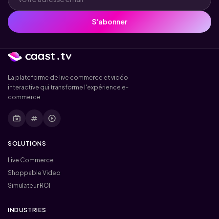
S'abonner
La plateforme de live commerce et vidéo
interactive qui transforme l'expérience e-
commerce.
business_center
tag
play_circle
SOLUTIONS
Live Commerce
Shoppable Video
Simulateur ROI
INDUSTRIES