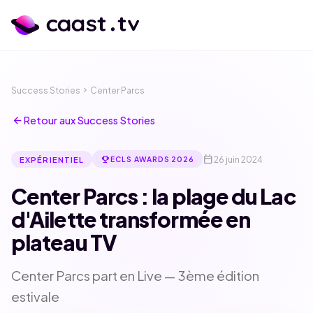
Success Stories
chevron_right
Center Parcs
arrow_back
Retour aux Success Stories
calendar_today
emoji_events
26 juin 2024
EXPÉRIENTIEL
ECLS AWARDS 2026
Center Parcs : la plage du Lac
d'Ailette transformée en
plateau TV
calendar_month
language
Center Parcs part en Live — 3ème édition
estivale