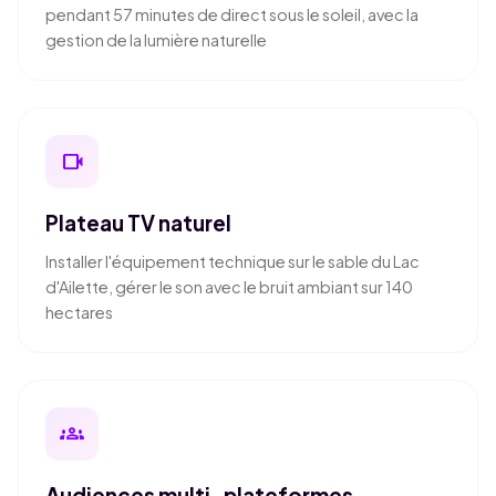
pendant 57 minutes de direct sous le soleil, avec la
gestion de la lumière naturelle
videocam
Plateau TV naturel
Installer l'équipement technique sur le sable du Lac
d'Ailette, gérer le son avec le bruit ambiant sur 140
hectares
groups
Audiences multi-plateformes