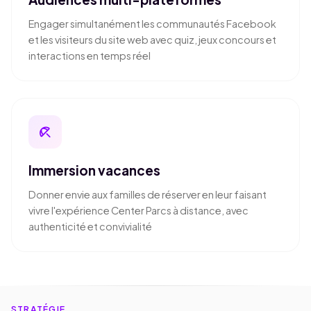
Engager simultanément les communautés Facebook
et les visiteurs du site web avec quiz, jeux concours et
interactions en temps réel
beach_access
Immersion vacances
Donner envie aux familles de réserver en leur faisant
vivre l'expérience Center Parcs à distance, avec
authenticité et convivialité
STRATÉGIE