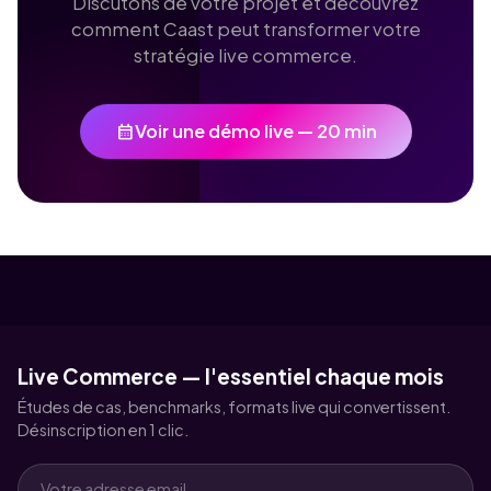
Discutons de votre projet et découvrez
comment Caast peut transformer votre
stratégie live commerce.
calendar_month
Voir une démo live — 20 min
Live Commerce — l'essentiel chaque mois
Études de cas, benchmarks, formats live qui convertissent.
Désinscription en 1 clic.