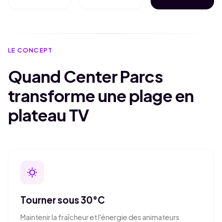
LE CONCEPT
Quand Center Parcs
transforme une plage en
plateau TV
wb_sunny
Tourner sous 30°C
Maintenir la fraîcheur et l'énergie des animateurs