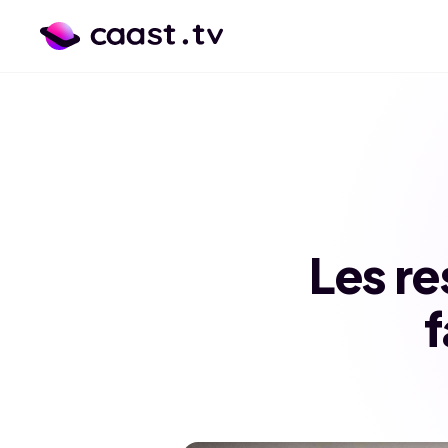
Les r
f