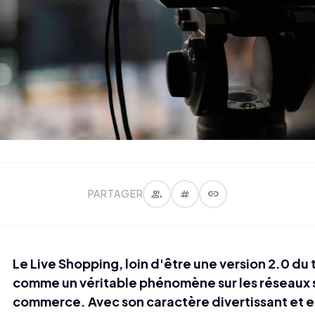
group
tag
link
PARTAGER
Le Live Shopping, loin d'être une version 2.0 du
comme un véritable phénomène sur les réseaux 
commerce. Avec son caractère divertissant et e