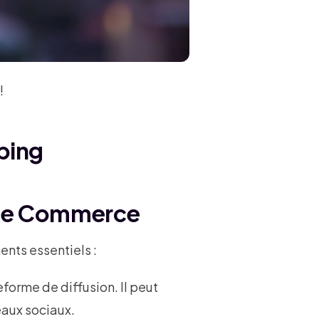
!
ping
Live Commerce
nts essentiels :
forme de diffusion. Il peut
eaux sociaux.