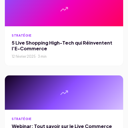
trending_up
STRATÉGIE
5 Live Shopping High-Tech qui Réinventent
l’E-Commerce
12 février 2025 · 3 min
trending_up
STRATÉGIE
Webinar: Tout savoir sur le Live Commerce