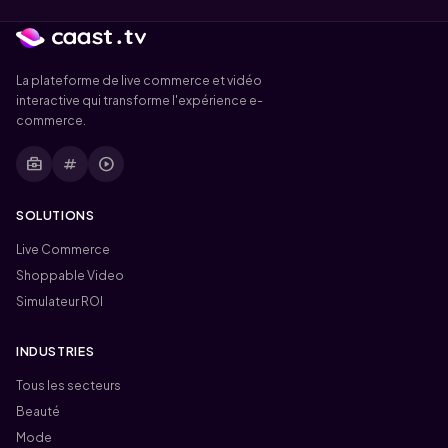
La plateforme de live commerce et vidéo
interactive qui transforme l'expérience e-
commerce.
business_center
tag
play_circle
SOLUTIONS
Live Commerce
Shoppable Video
Simulateur ROI
INDUSTRIES
Tous les secteurs
Beauté
Mode