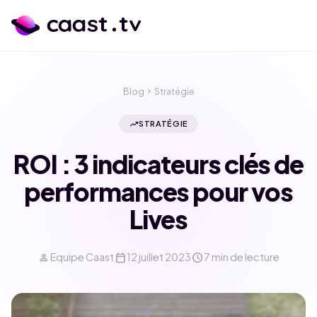
Blog
chevron_right
Stratégie
trending_up
STRATÉGIE
ROI : 3 indicateurs clés de
performances pour vos
Lives
person
calendar_today
schedule
Equipe Caast
12 juillet 2023
7 min de lecture
calendar_month
language