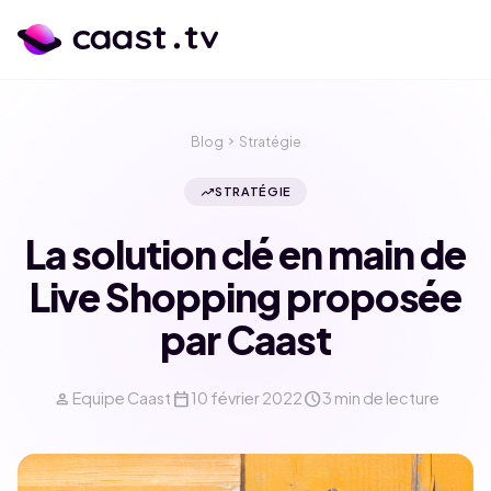
Blog
chevron_right
Stratégie
trending_up
STRATÉGIE
La solution clé en main de
Live Shopping proposée
par Caast
person
calendar_today
schedule
Equipe Caast
10 février 2022
3 min de lecture
calendar_month
language