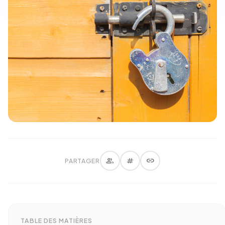
group
tag
link
PARTAGER
TABLE DES MATIÈRES