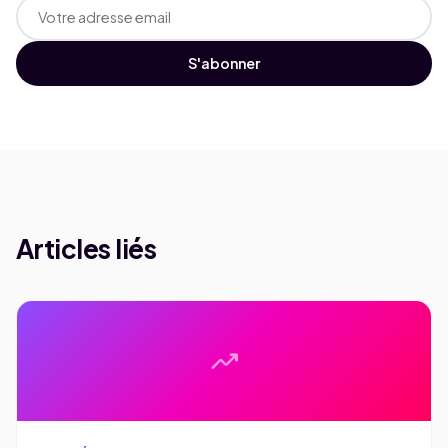
S'abonner
Articles liés
trending_up