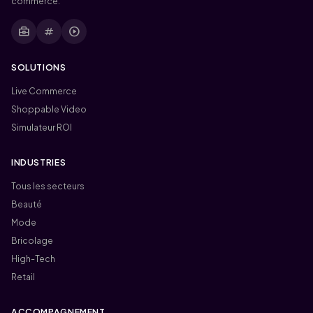
commerce.
business_center
tag
play_circle
SOLUTIONS
Live Commerce
Shoppable Video
Simulateur ROI
INDUSTRIES
Tous les secteurs
Beauté
Mode
Bricolage
High-Tech
Retail
ACCOMPAGNEMENT