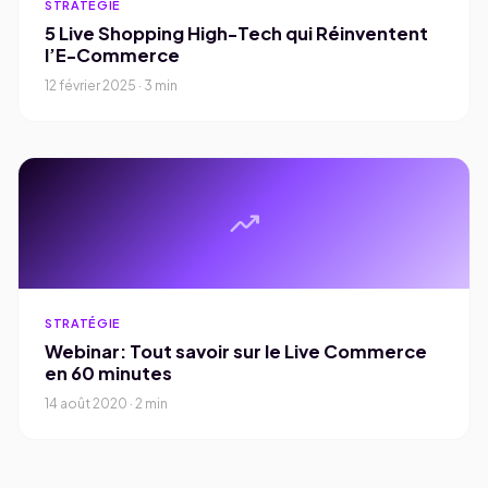
STRATÉGIE
5 Live Shopping High-Tech qui Réinventent
l’E-Commerce
12 février 2025 · 3 min
trending_up
STRATÉGIE
Webinar: Tout savoir sur le Live Commerce
en 60 minutes
14 août 2020 · 2 min