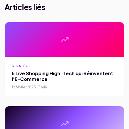
Articles liés
trending_up
STRATÉGIE
5 Live Shopping High-Tech qui Réinventent
l’E-Commerce
12 février 2025 · 3 min
trending_up