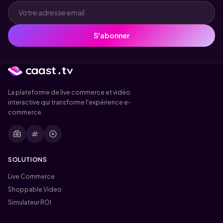
S'abonner
La plateforme de live commerce et vidéo
interactive qui transforme l'expérience e-
commerce.
business_center
tag
play_circle
SOLUTIONS
Live Commerce
Shoppable Video
Simulateur ROI