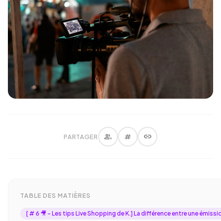
group
tag
link
PARTAGER
TABLE DES MATIÈRES
[ # 6 🎥 - Les tips Live Shopping de K.] La différence entre une émissi