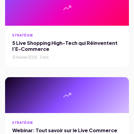
trending_up
STRATÉGIE
5 Live Shopping High-Tech qui Réinventent
l’E-Commerce
12 février 2025 · 3 min
trending_up
STRATÉGIE
Webinar: Tout savoir sur le Live Commerce