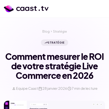
Blog
chevron_right
Stratégie
trending_up
STRATÉGIE
Comment mesurer le ROI
de votre stratégie Live
Commerce en 2026
person
calendar_today
schedule
Equipe Caast
28 janvier 2026
7 min de lecture
calendar_month
language