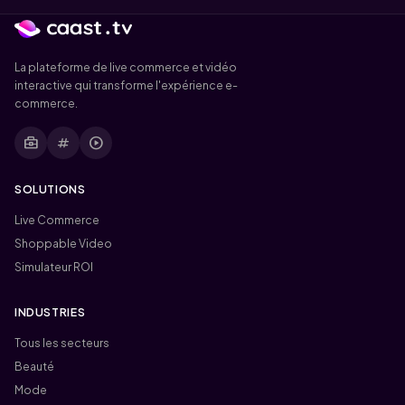
La plateforme de live commerce et vidéo
interactive qui transforme l'expérience e-
commerce.
business_center
tag
play_circle
SOLUTIONS
Live Commerce
Shoppable Video
Simulateur ROI
INDUSTRIES
Tous les secteurs
Beauté
Mode