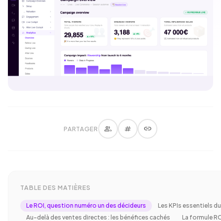
group
tag
link
PARTAGER
TABLE DES MATIÈRES
Le ROI, question numéro un des décideurs
Les KPIs essentiels d
Au-delà des ventes directes : les bénéfices cachés
La formule R