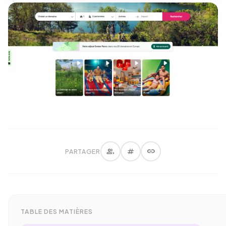
group
tag
link
PARTAGER
TABLE DES MATIÈRES