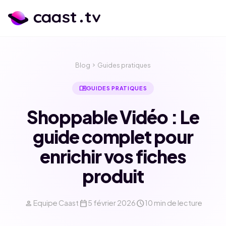
Blog
chevron_right
Guides pratiques
menu_book
GUIDES PRATIQUES
Shoppable Vidéo : Le
guide complet pour
enrichir vos fiches
produit
calendar_month
language
person
calendar_today
schedule
Equipe Caast
5 février 2026
10 min de lecture