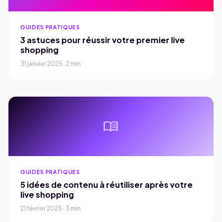
GUIDES PRATIQUES
3 astuces pour réussir votre premier live
shopping
31 janvier 2025 · 2 min
menu_book
GUIDES PRATIQUES
5 idées de contenu à réutiliser après votre
live shopping
21 février 2025 · 3 min